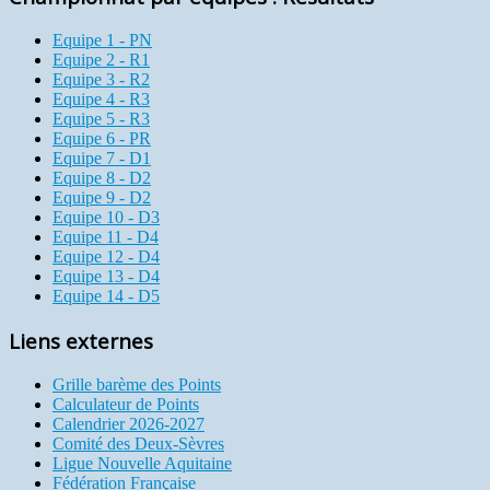
Equipe 1 - PN
Equipe 2 - R1
Equipe 3 - R2
Equipe 4 - R3
Equipe 5 - R3
Equipe 6 - PR
Equipe 7 - D1
Equipe 8 - D2
Equipe 9 - D2
Equipe 10 - D3
Equipe 11 - D4
Equipe 12 - D4
Equipe 13 - D4
Equipe 14 - D5
Liens externes
Grille barème des Points
Calculateur de Points
Calendrier 2026-2027
Comité des Deux-Sèvres
Ligue Nouvelle Aquitaine
Fédération Française