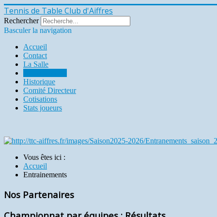
Tennis de Table Club d'Aiffres
Rechercher
Basculer la navigation
Accueil
Contact
La Salle
Entrainements
Historique
Comité Directeur
Cotisations
Stats joueurs
Vous êtes ici :
Accueil
Entrainements
Nos Partenaires
Championnat par équipes : Résultats