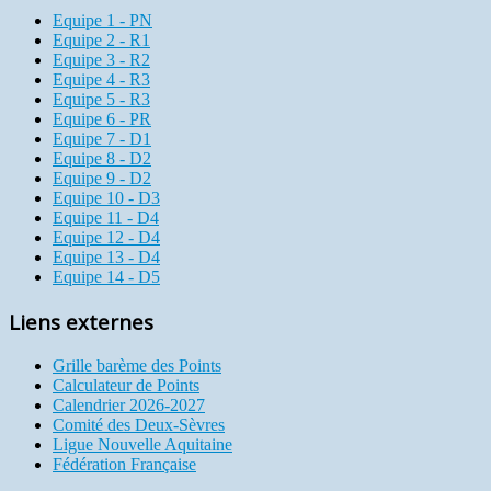
Equipe 1 - PN
Equipe 2 - R1
Equipe 3 - R2
Equipe 4 - R3
Equipe 5 - R3
Equipe 6 - PR
Equipe 7 - D1
Equipe 8 - D2
Equipe 9 - D2
Equipe 10 - D3
Equipe 11 - D4
Equipe 12 - D4
Equipe 13 - D4
Equipe 14 - D5
Liens externes
Grille barème des Points
Calculateur de Points
Calendrier 2026-2027
Comité des Deux-Sèvres
Ligue Nouvelle Aquitaine
Fédération Française